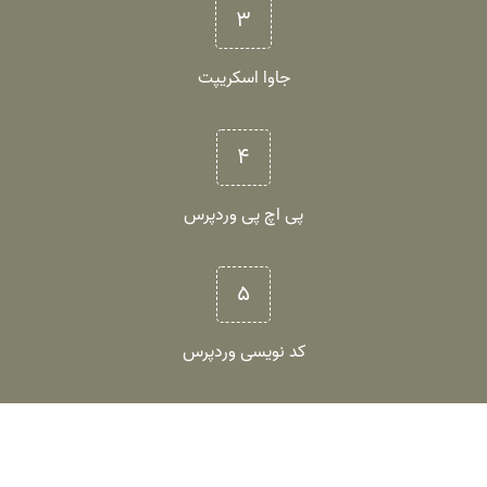
۳
جاوا اسکریپت
۴
پی اچ پی وردپرس
۵
کد نویسی وردپرس