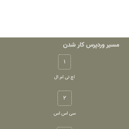
مسیر وردپرس کار شدن
۱
اچ تی ام ال
۲
سی اس اس